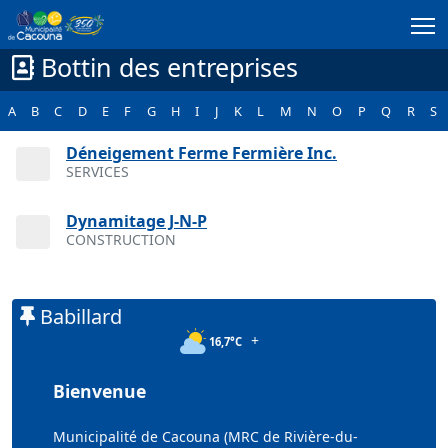
Passer au contenu principal
Bottin des entreprises
A
B
C
D
E
F
G
H
I
J
K
L
M
N
O
P
Q
R
S
Déneigement Ferme Fermière Inc.
SERVICES
Dynamitage J-N-P
CONSTRUCTION
Babillard
+
16,7°C
Bienvenue
Municipalité de Cacouna (MRC de Rivière-du-