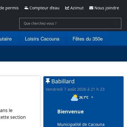
de permis
Compteur d’eau
Azimut
Nous joindre
utaire
Loisirs Cacouna
Fêtes du 350e
Babillard
vendredi 7 août 2026 à 21 h 23
+
26,1°C
ans le
Bienvenue
ette section
Municipalité de Cacouna