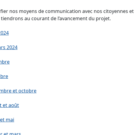
ifier nos moyens de communication avec nos citoyennes et 
us tiendrons au courant de l’avancement du projet.
2024
ars 2024
mbre
mbre
embre et octobre
t et août
 et mai
r et mars