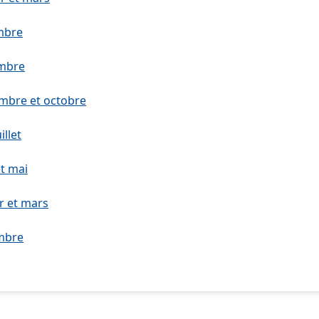
mbre
embre
embre et octobre
illet
et mai
r et mars
mbre