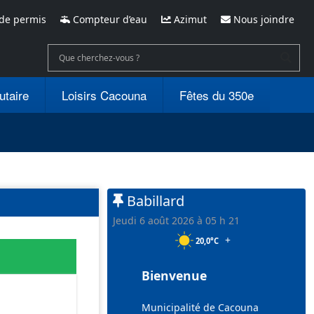
de permis
Compteur d’eau
Azimut
Nous joindre
utaire
Loisirs Cacouna
Fêtes du 350e
Babillard
jeudi 6 août 2026 à 05 h 21
+
20,0°C
Bienvenue
Municipalité de Cacouna