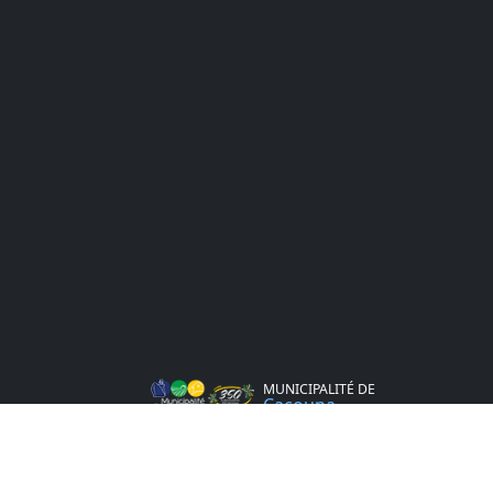
MUNICIPALITÉ DE
Cacouna
415, rue Saint Georges
Cacouna
G0L 1G0 Québec Canada