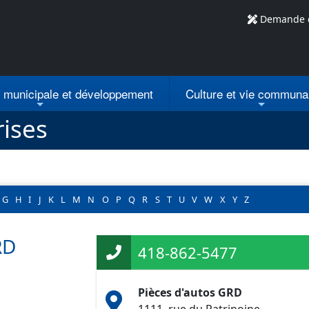
Demande 
n municipale
et développement
Culture et vie communa
rises
G
H
I
J
K
L
M
N
O
P
Q
R
S
T
U
V
W
X
Y
Z
RD
418-862-5477
Pièces d'autos GRD