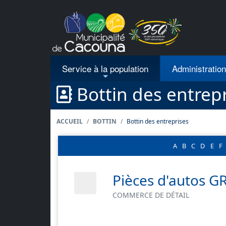
Passer au contenu principal
Service à la population
Administratio
Bottin des entrep
ACCUEIL
BOTTIN
Bottin des entreprises
A
B
C
D
E
F
Pièces d'autos G
COMMERCE DE DÉTAIL