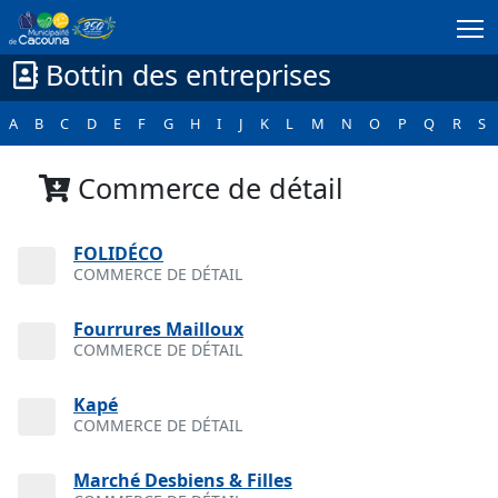
Passer au contenu principal
Bottin des entreprises
A
B
C
D
E
F
G
H
I
J
K
L
M
N
O
P
Q
R
S
Commerce de détail
FOLIDÉCO
COMMERCE DE DÉTAIL
Fourrures Mailloux
COMMERCE DE DÉTAIL
Kapé
COMMERCE DE DÉTAIL
Marché Desbiens & Filles