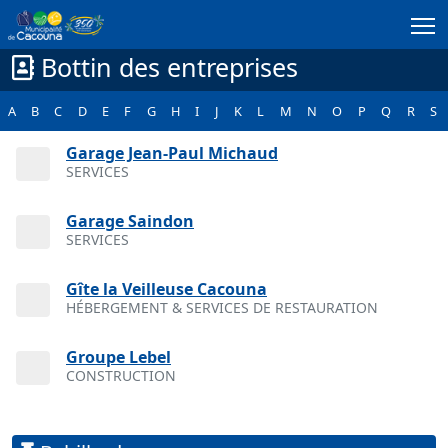
Passer au contenu principal
Bottin des entreprises
A
B
C
D
E
F
G
H
I
J
K
L
M
N
O
P
Q
R
S
Garage Jean-Paul Michaud
SERVICES
Garage Saindon
SERVICES
Gîte la Veilleuse Cacouna
HÉBERGEMENT & SERVICES DE RESTAURATION
Groupe Lebel
CONSTRUCTION