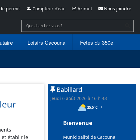
de permis
Compteur d’eau
Azimut
Nous joindre
utaire
Loisirs Cacouna
Fêtes du 350e
Babillard
jeudi 6 août 2026 à 16 h 43
 leur
+
25,5°C
Bienvenue
ments
t établir le
Municipalité de Cacouna