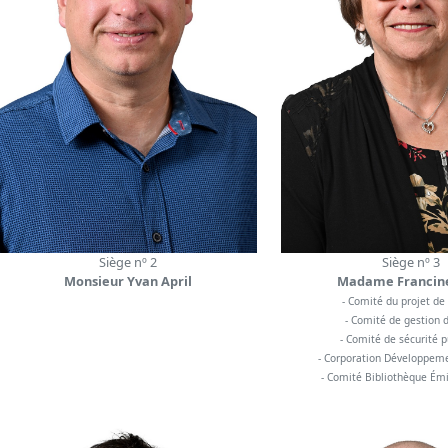
Siège nº 2
Siège nº 3
Monsieur Yvan April
Madame Francin
- Comité du projet de 
- Comité de gestion 
- Comité de sécurité 
- Corporation Développem
- Comité Bibliothèque Émi