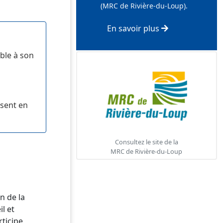
(MRC de Rivière-du-Loup).
En savoir plus
mble à son
ésent en
Consultez le site de la
MRC de Rivière-du-Loup
n de la
l et
rticipe