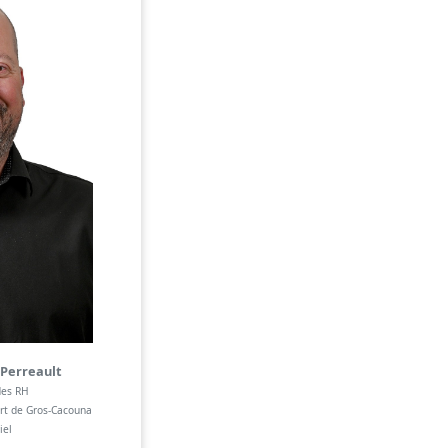
 Perreault
des RH
rt de Gros-Cacouna
iel