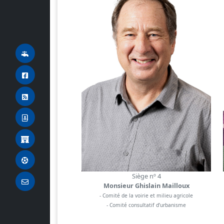
Siège nº 4
Monsieur Ghislain Mailloux
- Comité de la voirie et milieu agricole
- Comité consultatif d’urbanisme