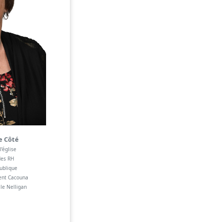
e Côté
l’église
des RH
publique
ent Cacouna
le Nelligan