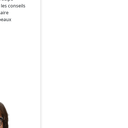
 les conseils
éaire
 beaux