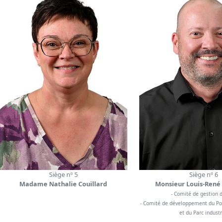
Siège nº 5
Siège nº 6
Madame Nathalie Couillard
Monsieur Louis-René
- Comité de gestion 
- Comité de développement du Po
et du Parc industr