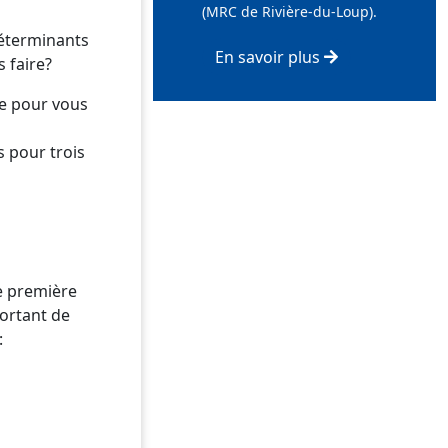
(MRC de Rivière-du-Loup).
déterminants
En savoir plus
 faire?
re pour vous
s pour trois
de première
portant de
: